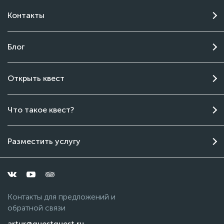
Контакты
Блог
Открыть квест
Чат поддержки
Что такое квест?
Онлайн
Разместить услугу
Контакты для предложений и
обратной связи
artur@questquest.ru