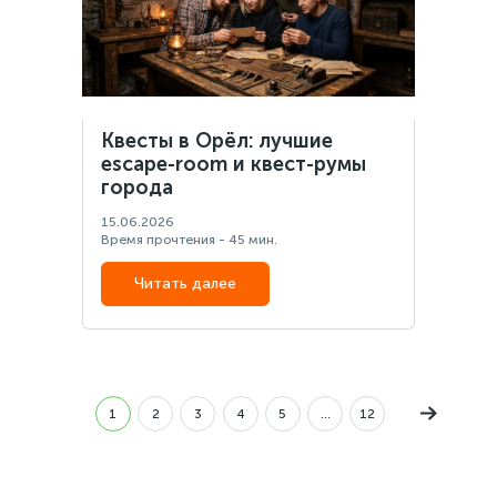
Квесты в Орёл: лучшие
escape-room и квест-румы
города
15.06.2026
Время прочтения - 45 мин.
Читать далее
1
2
3
4
5
...
12